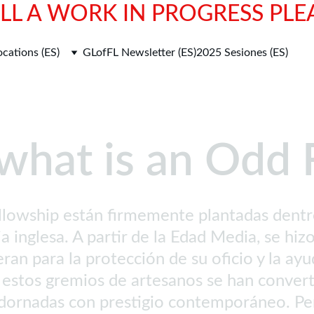
STILL A WORK IN PROGRESS PLE
ocations (ES)
GLofFL Newsletter (ES)
2025 Sesiones (ES)
..what is an Odd
llowship están firmemente plantadas dentr
ia inglesa. A partir de la Edad Media, se hi
ran para la protección de su oficio y la ay
estos gremios de artesanos se han convert
dornadas con prestigio contemporáneo. Per