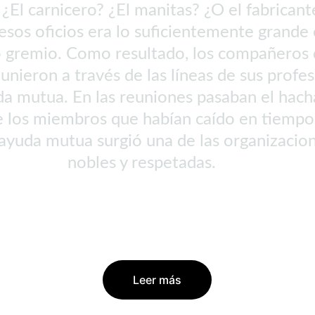
¿El carnicero? ¿El manitas? ¿O el fabricant
esos oficios era lo suficientemente grande
o gremio. Como resultado, los compañeros d
 unieron a través de las líneas de sus profe
a mutua. En las reuniones pasaban el hach
de los miembros que habían caído en tiempos 
e ayuda mutua surgió una de las organizacio
nobles y respetadas.
Leer más