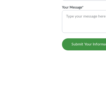
Your Message*
Submit Your Informa
The Sovereign Grand Lodge   