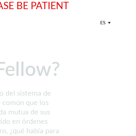
ASE BE PATIENT
ES
 Fellow?
o del sistema de 
zo común que los 
uda mutua de sus 
ido en órdenes 
o, ¿qué había para 