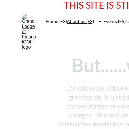
THIS SITE IS 
Home (ES)
About us (ES)
Events (ES)
L
But....
Las raíces de Odd Fe
gremios de la histor
comerciantes se unie
colegas. Muchos de 
fraternales modernas a